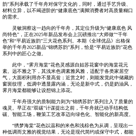
韵”系列承载了千年舟对保守文化的，同时，通过手艺升级、
材料立异，以不竭进阶的“健康底色”满脚消费者对高质量糊口
的需求。
灵敏洞察这一趋向的千年舟，其定位升级为“健康底色 风
尚特色”，正在2025年新品发布会上沉磅推出“大师做”“千年
色”和“平易近族韵”三大花色系列。本期《全球优品》出格保
举的千年舟2025新品“锦绣苏韵”系列，恰是“平易近族韵”花色
系列中的匠心之做。
此中，“霁月海棠”花色灵感源自姑苏花窗中的海棠花元
素。远不雅之下，其浅米色调素雅风雅，适配于各类家居空
气，大面积利用亦不显高耸；近赏之时，则能发觉此中储藏的
窗斑纹理，低调中透显露内涵，无论是新中式，仍是奶油风，
霁月海棠都能够让设想锦上添花。
千年舟强大的质制能力则为“锦绣苏韵”系列注入了质量的
魂灵。早正在“双碳”计谋提出之前，千年舟就已动手结构低
碳、智能工场，鞭策工艺改革迈向绿色化、智能化的新高度。
“绣梦海棠”花色以温和的米色和浅棕色为从调，呈现出一
种低调而文雅的视觉结果，无论是现代简约或保守中式，都能