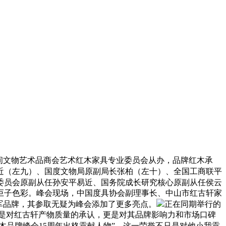
近间文物艺术品商会艺术红木家具专业委员会从办，品牌红木承
近（左九）、国度文物局原副局长张柏（左十）、全国工商联平
委员会原副从任孙安平易近、国务院成长研究核心原副从任侯云
巨子色彩。峰会现场，中国度具协会副理事长、中山市红古轩家
军品牌，其参取无疑为峰会添加了更多亮点。
正在同期举行的
不只是对红古轩产物质量的承认，更是对其品牌影响力和市场口碑
木品牌峰会15周年出格贡献人物”，这一荣誉不只是对他小我贡