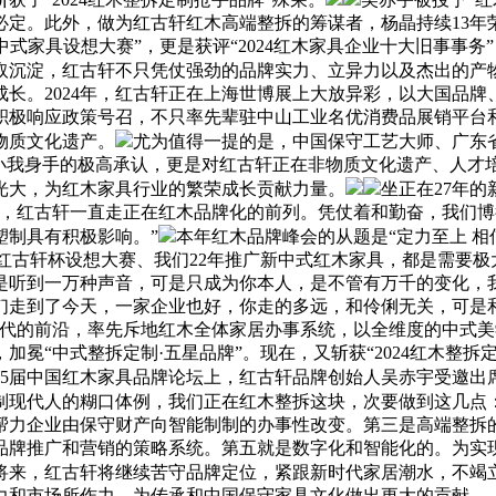
定。此外，做为红古轩红木高端整拆的筹谋者，杨晶持续13年
新中式家具设想大赛”，更是获评“2024红木家具企业十大旧事
集取沉淀，红古轩不只凭仗强劲的品牌实力、立异力以及杰出的产
长。2024年，红古轩正在上海世博展上大放异彩，以大国品
积极响应政策号召，不只率先辈驻中山工业名优消费品展销平台
物质文化遗产。
尤为值得一提的是，中国保守工艺大师、广东
师小我身手的极高承认，更是对红古轩正在非物质文化遗产、人才
光大，为红木家具行业的繁荣成长贡献力量。
坐正在27年
来，红古轩一直走正在红木品牌化的前列。凭仗着和勤奋，我们
塑制具有积极影响。”
本年红木品牌峰会的从题是“定力至上 
6年红古轩杯设想大赛、我们22年推广新中式红木家具，都是需
是听到一万种声音，可是只成为你本人，是不管有万千的变化，
们走到了今天，一家企业也好，你走的多远，和伶俐无关，可是
时代的前沿，率先斥地红木全体家居办事系统，以全维度的中式美
冕“中式整拆定制·五星品牌”。现在，又斩获“2024红木整
15届中国红木家具品牌论坛上，红古轩品牌创始人吴赤宇受邀出
制现代人的糊口体例，我们正在红木整拆这块，次要做到这几点
帮力企业由保守财产向智能制制的办事性改变。第三是高端整拆
品牌推广和营销的策略系统。第五就是数字化和智能化的。为实
将来，红古轩将继续苦守品牌定位，紧跟新时代家居潮水，不竭
力和市场所作力，为传承和中国保守家具文化做出更大的贡献。