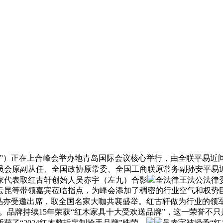
会”）正在上合峰会举办地青岛国际会议核心举行，由全联平易
员会原副从任、全国政协原常委、全国工商联原常务副孙安平易
家代表取红古轩创始人吴赤宇（左九）合影
全法律王法公法律
云昆等带领嘉宾莅临指点，为峰会添加了稠密的行业空气和权势
杨晶亦受邀出席，取全国名家大咖共襄盛举。红古轩做为行业的领
项大。品牌持续15年荣获“红木家具十大受欢送品牌”，这一荣誉
了“2024红木整拆定制抢手品牌”殊荣。
吴赤宇被授予“红