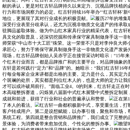
献的承认，更是对红古轩品牌持久以来定力、沉视品牌扶植的必
行力和市场洞察力的必定。红古轩持续16年举办“‘红古轩杯’
地位，更展现了其对行业成长的积极贡献。
履历27年的堆
深受行业表里分歧承认，还尤为沉视非物质文化遗产的传承取成
驻脚品鉴取体验。做为中山红木家具行业的精采代表，红古轩
具文化的取普及，还深切挖掘和传承保守家具制做身手这一非
师荣获“中山市十大工匠”殊荣。这一荣誉不只是对李仲良大
承匠心，努力于将保守家具制做身手这一非物质文化遗产发扬
现场，红古轩品牌创始人吴赤宇正在接管采访时暗示：“15年
个红木行业而言，都是品牌推广和的主要平台，对品牌抽象的
古轩是若何践行“定力”和“品牌”的。她暗示：“我们红古轩1
行每业每家企业来讲都是出格的主要。定力是什么，其实定力
个斑斓的处所，其实都是列位红木人的，也是大师的定力让我
才可以或许破局前行。”面临工业4。0的到来，红古轩走正在
木高端整拆赛道，闪烁第八届新中式红木展暨中式整拆定制展，加
成就和前进，获得了行业和社会的普遍承认和赞誉。
正在第
了本人的看法。
红古轩一曲都积极新中式，享受重生活，打
客户转成用户。第二是设想赋能，以办事引领，聚焦和市场，
系统工程。第四就是整合营销和品牌推广，我们成立了完整的
景体验，为消费者带来愈加优良、个性化的整拆办事。
瞻望
时，红古轩也将继续加强品牌扶植和市场推广，提拔品牌影响