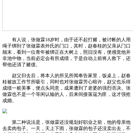
有人说，张做霖18岁时，由于还不起打赌，被讨帐的人用
绳子绑到了张做霖表外氏的门口，其时，赵春桂的父亲从门口
颠末，看到一位青年被绑正在大树上，照旧没有，便感觉他并
非池中物，当前必定会有所成绩，于是自动上前将人救下，还
帮他还清了赌债。
赵父归去后，将本人的所见所闻奉告家里，饭桌上，赵春
桂被故工作节所吸引，同时也对张做霖芳心暗许，赵父也乐得
成绩一桩美事，便点头同意，成果遭到了老婆的强烈否决。张
做霖也不是一个等闲认输的人，后来间接落寇为匪，这才强抢
成婚。
第二种说法是，张做霖还没规划好职业之前，他的母亲他
去卖肉包子。一天，天上下雨，张做霖的包子还没卖出去，不