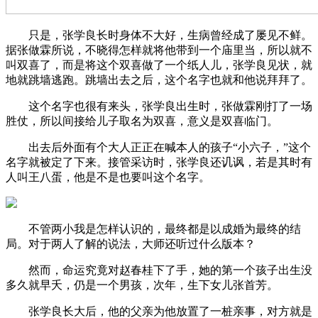
只是，张学良长时身体不大好，生病曾经成了屡见不鲜。
据张做霖所说，不晓得怎样就将他带到一个庙里当，所以就不
叫双喜了，而是将这个双喜做了一个纸人儿，张学良见状，就
地就跳墙逃跑。跳墙出去之后，这个名字也就和他说拜拜了。
这个名字也很有来头，张学良出生时，张做霖刚打了一场
胜仗，所以间接给儿子取名为双喜，意义是双喜临门。
出去后外面有个大人正正在喊本人的孩子“小六子，”这个
名字就被定了下来。接管采访时，张学良还讥讽，若是其时有
人叫王八蛋，他是不是也要叫这个名字。
不管两小我是怎样认识的，最终都是以成婚为最终的结
局。对于两人了解的说法，大师还听过什么版本？
然而，命运究竟对赵春桂下了手，她的第一个孩子出生没
多久就早夭，仍是一个男孩，次年，生下女儿张首芳。
张学良长大后，他的父亲为他放置了一桩亲事，对方就是