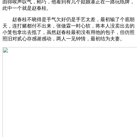
由得唉声叹气，刚巧，他看到有几个姑娘凑正在一路玩纸牌，
此中一个就是赵春桂。
赵春桂不晓得是手气欠好仍是手艺太差，最初输了个底朝
天，连打赌都付不出来，张做霖一时心软，将本人没卖出去的
小笼包拿出去抵了，虽然赵春桂最初没有用他的包子，但仿照
照旧对贰心存感谢感动，两人一见钟情，最初结为夫妻。