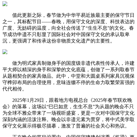
值此更新之际，春节做为中华平易近族最主要的保守节日
之一，其标配节目——春晚，用保守文化的深度、科技表达的
广度、无妨碍的温度，向全社会传送了“生生不息”的文化。春
节成功申遗不只彰显了国际社会对中国保守文化的承认取卑
沉，更强调了和传承这份非物质文化遗产的主要性。
做为明式家具制做身手的国度级非遗代表性传承人，许建
平大师以精深的身手和深挚的文化底蕴，创做了一系列取春节
从题相契合的家具做品。此中，中堂和大圆桌系列家具沉视保
守榫卯布局的合理使用，意味连缀不停的生命力取繁荣富强的
代代相传。
2025年1月29日，跟着地方电视总台《2025年春节联欢晚
会》的落幕，这场以“巳巳如意，生生不息”为从题的晚会不只
为全球不雅众带来了一场视听盛宴，更是一次对中国保守文化
深刻内涵的活泼注释。晚会以非遗元素为贯穿，将中式美学取
保守文化展示得极尽描摹，激发了普遍的社会关心和热议。