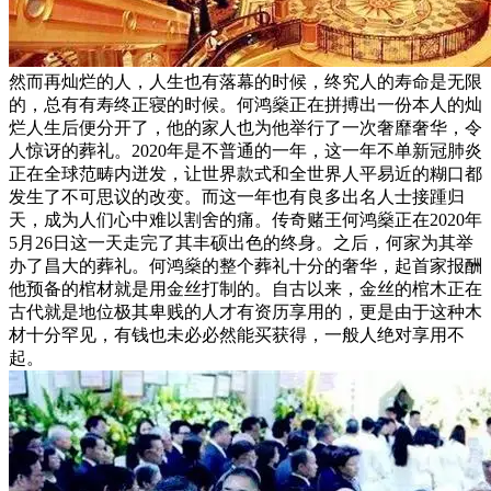
然而再灿烂的人，人生也有落幕的时候，终究人的寿命是无限
的，总有有寿终正寝的时候。何鸿燊正在拼搏出一份本人的灿
烂人生后便分开了，他的家人也为他举行了一次奢靡奢华，令
人惊讶的葬礼。2020年是不普通的一年，这一年不单新冠肺炎
正在全球范畴内迸发，让世界款式和全世界人平易近的糊口都
发生了不可思议的改变。而这一年也有良多出名人士接踵归
天，成为人们心中难以割舍的痛。传奇赌王何鸿燊正在2020年
5月26日这一天走完了其丰硕出色的终身。之后，何家为其举
办了昌大的葬礼。何鸿燊的整个葬礼十分的奢华，起首家报酬
他预备的棺材就是用金丝打制的。自古以来，金丝的棺木正在
古代就是地位极其卑贱的人才有资历享用的，更是由于这种木
材十分罕见，有钱也未必必然能买获得，一般人绝对享用不
起。