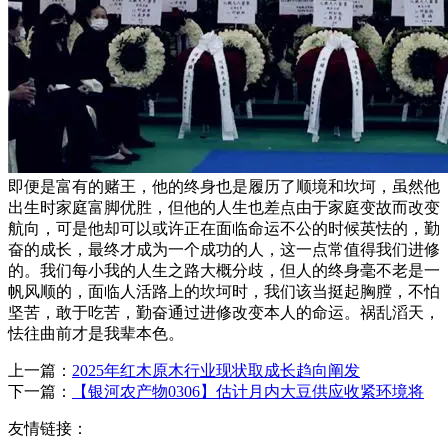
即便是富有的赌王，他的终身也是履历了顺境和坎坷，虽然他
出生时家庭富脚优胜，但他的人生也差点由于家庭变故而改变
航向，可是他却可以或许正在面临命运不公的时候英怯的，勤
奋的成长，最终才成为一个成功的人，这一点常值得我们进修
的。我们每小我的人生之路大概分歧，但人的终身毫不老是一
帆风顺的，面临人活路上的坎坷时，我们该当挺起胸膛，不怕
坚苦，敢于吃苦，勤奋通过进修改变本人的命运。祸乱滔天，
怯往曲前才是我辈本色。
上一篇：
2025年红木原木行业现状取成长趋向阐发
下一篇：
【银河农产物0306】估计月内大豆供应收紧环境将
友情链接：