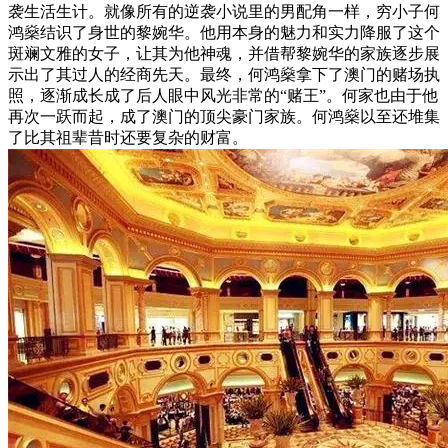
袭生活生计。就像所有的逆袭小说里的男配角一样，穷小子何
鸿燊结识了身世的黎婉华。他用本身的魅力和实力降服了这个
斑斓文雅的女子，让其为他神魂，并借帮黎婉华的家族逐步展
示出了其过人的经商先天。最终，何鸿燊拿下了澳门的赌场执
照，逐渐成长成了后人眼中风光非常的“赌王”。何家也由于他
再次一跃而起，成了澳门的顶尖豪门家族。何鸿燊以至还堆集
了比其祖辈昔时还要复杂的财富。