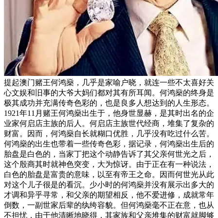
提起澳门赌王何鸿燊，几乎是家喻户晓，就连一些不太喜好关
心文娱和旧事的大爷大妈们都对其有所耳闻。何鸿燊的终身是
极其成功并充满传奇色彩的，也是良多人想达到的人生形态。
1921年11月赌王何鸿燊出生于，他身世显赫，是其时出名的企
业家何启店主族的后人。何启店主族世代经商，堆集了复杂的
财富。因而，何鸿燊自长就糊口优胜，几乎没有吃过什么苦。
何鸿燊的出生也带着一些传奇色彩，据记录，何鸿燊出生后的
胎盘是白色的，当家丁把这个动静告诉了其父亲何世光之后，
这个殷商其时就神色突变，大为惊讶。由于正在有一种说法，
白色的胎盘是富贵的意味，以至有帝王之命。因而何世光从此
对这个儿子很是的看沉。少小时的何鸿燊并没有展示出多大的
才调和异乎寻常，和父亲的期望相反，他不爱进修，成就常年
倒数，一副世家后辈的纨绔容貌。但何鸿燊毫不正在意，也从
不担忧，由于他清晰地晓得，其家族和父亲堆集的财富就脚够