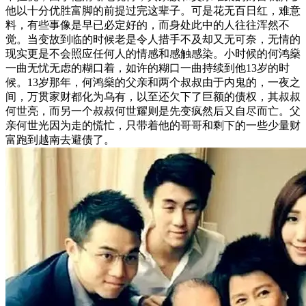
他以十分优胜富脚的前提过完这辈子。可是花无百日红，难意
料，有些事像是早已必定好的，而身处此中的人往往浑然不
觉。当变故到临的时候老是令人措手不及却又无可奈，无情的
现实更是不会照应任何人的情感和感触感染。小时候的何鸿燊
一曲无忧无虑的糊口着，如许的糊口一曲持续到他13岁的时
候。13岁那年，何鸿燊的父亲和两个叔叔由于内鬼的，一夜之
间，万贯家财都化为乌有，以至还欠下了巨额的债权，其叔叔
何世亮，而另一个叔叔何世耀则是先变疯然后又自尽而亡。父
亲何世光因为走的慌忙，只带着他的哥哥和剩下的一些少量财
富跑到越南去避债了。