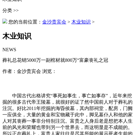
分类 >>
您的当前位置：
金沙贵宾会
>
木业知识
>
木业知识
NEWS
葬礼总花销5000万一副棺材就800万“富豪丧礼之冠
作者：金沙贵宾会 浏览：
中国古代出格讲究“事死如事生，事亡如事存”，近年来挖
掘的很多古代帝王陵墓，就很好的证了然中国前人对于葬礼的
注沉。好比2011年挖掘的海昏侯墓，其内部祠堂，配房，门阙
一应俱全，大量的黄金和宝物藏于此中，脚见墓仆人和他的家
人对其丧葬一事非分特别注沉。富贵之人身后老是想把本人生
前的风光和荣耀也带到另一个世界去，而这明显是不成能的。
所以正在葬礼上，富贵人家往往是尽其所能的展示死者生前的