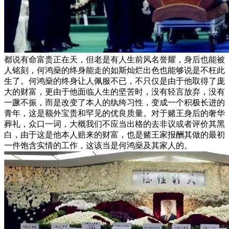
都说有命富贵正在天，但老是有人生前风名誉耀，身后也能被
人铭刻，何鸿燊的终身能走的如斯灿烂出色也能够说是不枉此
生了。何鸿燊的终身让人佩服不已，不只仅是由于他取得了庞
大的财富，更由于他面临人生的坚苦时，没有轻言放弃，没有
一蹶不振，而是改变了本人的纨绔习性，变成一个积极长进的
青年，这是额外宝贵和罕见的优良质量。对于赌王身后的奢华
葬礼，众口一词，大概我们不应当出格的去非议或者评价其黑
白，由于这是他本人赔来的财富，也是赌王家报酬其做的最初
一件饱含实情的工作，这该当是何鸿燊及其家人的。