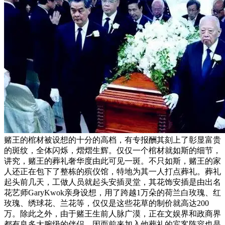
赌王的棺材被设想的十分的高档，有专报酬其刻上了彰显富贵
的斑纹，全体闪烁，熠熠生辉。仅仅一个棺材就如斯的细节，
讲究，赌王的葬礼奢华度由此可见一斑。不只如斯，赌王的家
人还正在包下了整栋的殡仪馆，特地为其一人打点葬礼。葬礼
起头前几天，工做人员就起头安插灵堂，其花饰安插是由出名
花艺师GaryKwok亲身设想，用了跨越1万朵的荷兰白玫瑰、红
玫瑰、绣球花、兰花等，仅仅是这些花草的制价就高达200
万。除此之外，由于赌王生前人脉广漠，正在文娱界和政商界
都有良多大腕级的伴侣，因而前来加入他葬礼的宾客阵容也是