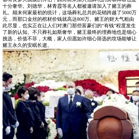
十分奢华。刘德华，林青霞等名人都被邀请加入了赌王的葬
礼。颠末何家最初的统计，这场葬礼总共的花销跨越了5000万
元，而那口金丝的棺材价钱就高达800万。赌王的财大气粗由
此尽显，也实正在让人们对澳门那些富豪们的“有钱”程度发生
了新的认知。不只葬礼如斯奢华，赌王最终的埋葬地也是细心
挑选，价值不菲，大概，家人但愿如许细心筛选的坟场能够让
赌王永久的安眠长逝。