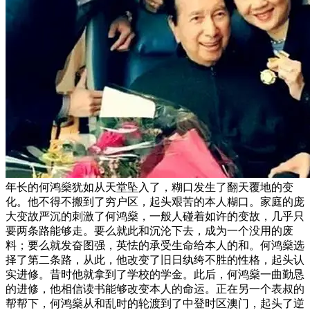
年长的何鸿燊犹如从天堂坠入了，糊口发生了翻天覆地的变
化。他不得不搬到了穷户区，起头艰苦的本人糊口。家庭的庞
大变故严沉的刺激了何鸿燊，一般人碰着如许的变故，几乎只
要两条路能够走。要么就此和沉沦下去，成为一个没用的废
料；要么就发奋图强，英怯的承受生命给本人的和。何鸿燊选
择了第二条路，从此，他改变了旧日纨绔不胜的性格，起头认
实进修。昔时他就拿到了学校的学金。此后，何鸿燊一曲勤恳
的进修，他相信读书能够改变本人的命运。正在另一个表叔的
帮帮下，何鸿燊从和乱时的轮渡到了中登时区澳门，起头了逆