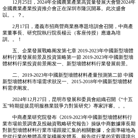
12月25日，2024年全國農業產業高質量發展大會暨2024年
全國農業產業投資推介會正在深圳市隆沉開幕。此次盛會
以。。？。
2月17日，遵義市招商營商業務專題培訓會召開，中商產
業董事長、研究院執行院長楊云（客座传授）應邀為培
訓。。！
五、企業發展戰略阐发第七章 2019-2023年中國新型墻體
材料行業發展前景及投資策略第一節 2019-2023年中國新型墻
體材料行業投資前景阐发一、新型墻體材料行業發展前景。
二、2019-2023年中國新型墻體材料產量預測第二節 中國
新型墻體材料市場需求狀況一、2015-2018年中國新型墻體材
料需求阐发。
2024年12月27日，昆明市發展和委員會組織召開《“十五
五”時期提拔昆明服務業競爭力對策研究》專家評審。。。
中商產業研究院發布《2019-2023年中國新型墻體材料行
業市場前景調查及投融資戰略研究報告》操纵中商數據庫長期
對新型墻體材料行業市場跟蹤汇集的相關數據，全面準確地為
您從行業的整體高度架構阐发體系。報告從行業的宏觀環境出