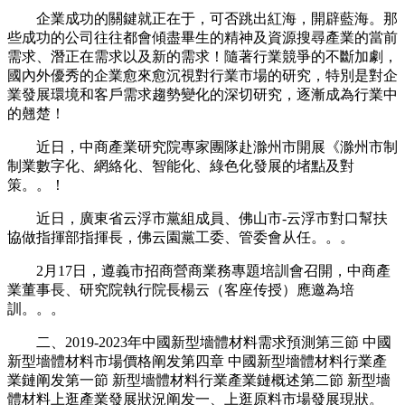
企業成功的關鍵就正在于，可否跳出紅海，開辟藍海。那
些成功的公司往往都會傾盡畢生的精神及資源搜尋產業的當前
需求、潛正在需求以及新的需求！隨著行業競爭的不斷加劇，
國內外優秀的企業愈來愈沉視對行業市場的研究，特別是對企
業發展環境和客戶需求趨勢變化的深切研究，逐漸成為行業中
的翹楚！
近日，中商產業研究院專家團隊赴滁州市開展《滁州市制
制業數字化、網絡化、智能化、綠色化發展的堵點及對
策。。！
近日，廣東省云浮市黨組成員、佛山市-云浮市對口幫扶
協做指揮部指揮長，佛云園黨工委、管委會从任。。。
2月17日，遵義市招商營商業務專題培訓會召開，中商產
業董事長、研究院執行院長楊云（客座传授）應邀為培
訓。。。
二、2019-2023年中國新型墻體材料需求預測第三節 中國
新型墻體材料市場價格阐发第四章 中國新型墻體材料行業產
業鏈阐发第一節 新型墻體材料行業產業鏈概述第二節 新型墻
體材料上逛產業發展狀況阐发一、上逛原料市場發展現狀。