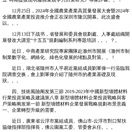
12月25日，2024年全國農業產業高質量發展大會暨2024年
全國農業產業投資推介會正在深圳市隆沉開幕。此次盛會
以。。。
12月13日下战书，省發展和委員會規劃處、人事處組織開
展發改大講堂“十五五”規劃編制系列專題培訓，。。？。
近日，中商產業研究院專家團隊赴滁州市開展《滁州市制
制業數字化、網絡化、綠色化發展的堵點及對策。。！
近日，湖北省隨州市人平易近黨組成員劉軍偉一行蒞臨我
院调查交换，會上劉軍偉介紹了隨州市的產業基礎及現
狀。。。
四、技術風險阐发第三節 2019-2023年中國新型墻體材料
行業投資策略及建議第八章 新型墻體材料企業投資戰略與客
戶策略阐发第一節 新型墻體材料企業發展戰略規劃布景意義
一、企業轉型升級的需要。
近日，廣東省云浮市黨組成員、佛山市-云浮市對口幫扶
協做指揮部指揮長，佛云園黨工委、管委會从任。。。