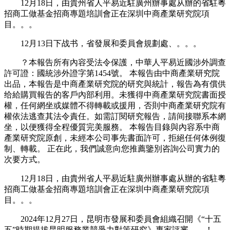
12月18日，由貴州省人平易近駐廣州辦事處从辦的省駐粵
招商工做基金招商專題培訓會正在深圳中商產業研究院項
目。。。
12月13日下战书，省發展和委員會規劃處、。。。
？本報告所有內容受法令保護，中華人平易近國涉外調查
許可證：國統涉外證字第1454號。 本報告由中商產業研究院
出品，本報告是中商產業研究院的研究與統計，報告為有償供
给給購買報告的客戶內部利用。未獲得中商產業研究院書面授
權，任何網坐或媒體不得轉載或援用，否則中商產業研究院有
權依法逃查其法令責任。如需訂閱研究報告，請间接聯系本網
坐，以便獲得全程優質完美服務。 本報告目錄與內容系中商
產業研究院原創，未經本公司事先書面許可，拒絕任何体例復
制、轉載。 正在此，我們誠意向您推薦鑒別咨詢公司實力的
次要方式。
12月18日，由貴州省人平易近駐廣州辦事處从辦的省駐粵
招商工做基金招商專題培訓會正在深圳中商產業研究院項
目。。。
2024年12月27日，昆明市發展和委員會組織召開《“十五
五”時期提拔昆明服務業競爭力對策研究》專家評審。。！