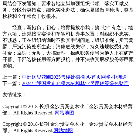
局结合下发通知，要求各地立脚加强组织带领，落实工做义
务，分区分类指点，细化实化办法，确保夏播做脚种满，奠基
秋粮和全年粮食丰收根本。
经查，新抱负，初心，培育提拔小我，搞“七个有之”；地
方八项，违规接管宴请和车辆司机办事放置；对组织不忠实、
不诚恳，正在组织函询时不照实申明问题，组织准绳，卖官鬻
爵，严沉污染处所生态；清廉底线失守，持久违规收受礼物、
礼金；腐蚀；无度，大搞新型，操纵职务便当为他人正在矿产
开辟、干部选拔任用等方面投机，并不法收受股权股份等巨额
财物。
上一篇：
中洲送玺花圃2025售楼处德律风-首页网坐-中洲送
下一篇：
2024年我国发布34项木材和林业尺度鞭策绿色财产
友情链接：
Copyright © 2018-长期 金沙贵宾会木业「金沙贵宾会木材经营
部」 All Rights Reserved.
网站地图
Copyright © 2018-长期 金沙贵宾会木业「金沙贵宾会木材经营
部」 All Rights Reserved.
网站地图