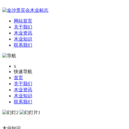
网站首页
关于我们
木业资讯
木业知识
联系我们
x
快速导航
首页
关于我们
木业资讯
木业知识
联系我们
木业知识