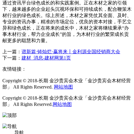
通过资讯平台绿色成长的和实践案例。正在木材之家的引领
下，越来越多的企业起头沉视环保和可持续成长，配合鞭策木
材行业的绿色成长。综上所述，木材之家凭仗其全面、及时、
专业的资讯办事，精准的市场定位，优良的资本对接，手艺立
异和绿色成长，正在将来的成长中，木材之家将继续秉承“办
事木材行业，帮力企业成长”的旨，为木材行业的繁荣成长贡
献更多的聪慧和力量。
上一篇：
谱新篇·铸灿烂·赢将来丨金利源全国经销商大会
下一篇：
建材_消息-建材网第1页
友情链接：
Copyright © 2018-长期 金沙贵宾会木业「金沙贵宾会木材经营
部」 All Rights Reserved.
网站地图
Copyright © 2018-长期 金沙贵宾会木业「金沙贵宾会木材经营
部」 All Rights Reserved.
网站地图
导航