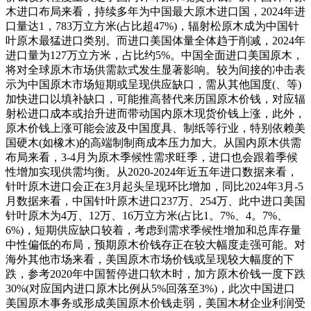
木进口布局来看，持续多年为中国最大原木进口国，2024年进
口量达1，783万立方米(占比超47%)，辐射松原木成为中国针
叶原木最猛进口类别。而进口美国体量全体趋于削减，2024年
进口量为127万立方米，占比约5%。中国全面进口美国原木，
将对全球原木市场供需款式发生显著影响。较为间接的冲击表
示为中国原木市场短期或呈现供应缺口，需从其他国度(、等)
加快进口以填补缺口，可能推高替代来历国原木价钱，对应辐
射松进口成本或抬升进而带动国内原木现货价钱上涨，此外，
原木价钱上涨可能会波及中国度具、制纸等行业，特别依赖美
国硬木(如橡木)的高端制制商成本压力加大。从国内原木供需
布局来看，3-4月为原木季候性需求旺季，进口也会跟着季候
性增加实现供需均衡。从2020-2024年近五年进口数据来看，
针叶原木进口会正在3月起头呈现环比增加，同比2024年3月-5
月数据来看，中国针叶原木进口237万、254万、此中进口美国
针叶原木为4万、12万、16万立方米(占比1。7%、4。7%、
6%)，短期供应缺口较着，考虑到需求季候性增加和总库存量
中性偏低的布局，预期原木价钱存正在较大幅度走强可能。对
海外其他市场来看，美国原木市场价钱或呈现较大幅度的下
跌，参考2020年中国暂停进口软木时，加方原木价钱一度下跌
30%(对应国内进口原木比例从5%回落至3%)，此次中国进口
美国原木事务或形成美国原木价钱走弱，美国木材企业利润受