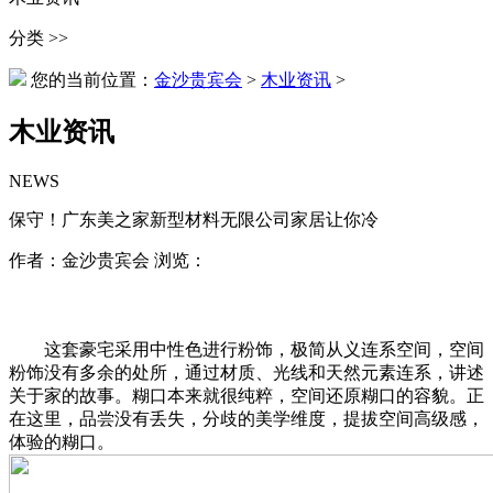
分类 >>
您的当前位置：
金沙贵宾会
>
木业资讯
>
木业资讯
NEWS
保守！广东美之家新型材料无限公司家居让你冷
作者：金沙贵宾会 浏览：
这套豪宅采用中性色进行粉饰，极简从义连系空间，空间
粉饰没有多余的处所，通过材质、光线和天然元素连系，讲述
关于家的故事。糊口本来就很纯粹，空间还原糊口的容貌。正
在这里，品尝没有丢失，分歧的美学维度，提拔空间高级感，
体验的糊口。