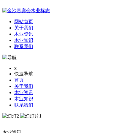
网站首页
关于我们
木业资讯
木业知识
联系我们
x
快速导航
首页
关于我们
木业资讯
木业知识
联系我们
木业资讯